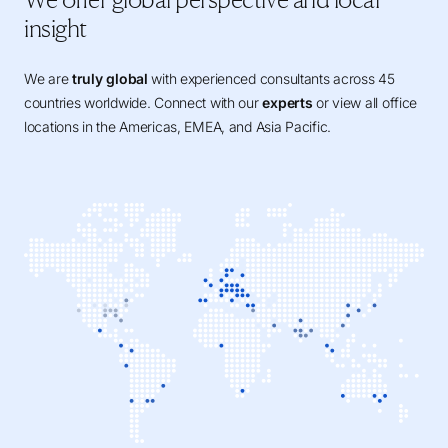
Après le processus d'évaluation, une rétroaction détaillée est
insight
fournie aux dirigeants, soulignant leur performance, les champs
d'amélioration et opportunités de développement. Ces
We are
truly global
with experienced consultants across 45
commentaires aident les participants à mieux comprendre leurs
countries worldwide. Connect with our
experts
or view all office
capacités de leadership et leur permettent de créer des plans de
locations in the Americas, EMEA, and Asia Pacific.
développement personnalisés.
Notre cadre d'évaluation adapté-à-l'objectif vous fournit
l’assurance et les données dont vous avez besoin pour prendre
des décisions éclairées, menant ultimement votre organisation à
un succès durable.