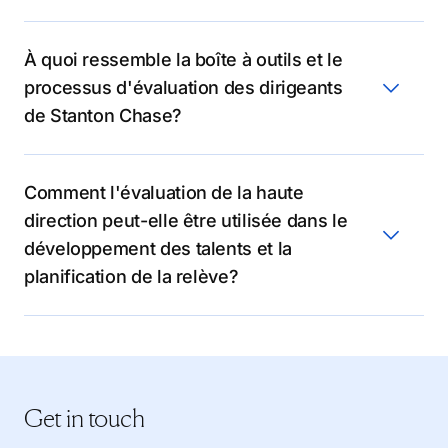
À quoi ressemble la boîte à outils et le
processus d'évaluation des dirigeants
de Stanton Chase?
Notre processus complet d'évaluation de la direction comprend:
Comment l'évaluation de la haute
direction peut-elle être utilisée dans le
Outils d'évaluation
Notre boîte à outils d'évaluation comprend des tests
développement des talents et la
psychométriques sophistiqués, des évaluations perspicaces de
planification de la relève?
la personnalité, des questionnaires d'autoréflexion réfléchis, des
tests de capacité cognitive et une rétroaction à 360 degrés.
Grâce à nos services avancés d'évaluation des dirigeants, vous
L’aperçu multi-facettes que ces évaluations offrent révèlent les
serez en mesure de:
forces, les faiblesses, les traits de personnalité distinctifs et le
style de leadership d'une personne.
Get in touch
Simulations