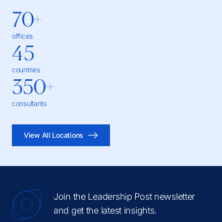
70
offices
45
countries
350
consultants
View All Locations
Join the Leadership Post newsletter
and get the latest insights.